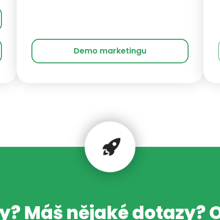
Demo marketingu
dy? Máš nějaké dotazy? 