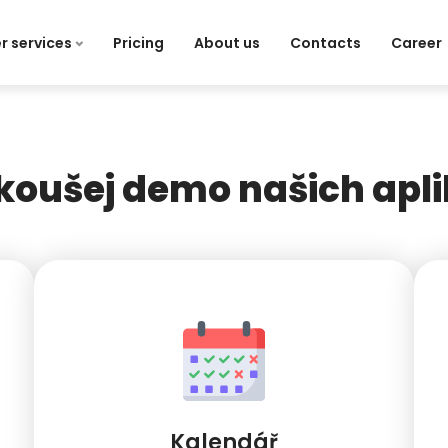
r services
Pricing
About us
Contacts
Career
koušej demo našich apli
Kalendář