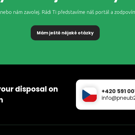
nebo nám zavolej. Rádi Ti představíme náš portál a zodpoví
Mám ještě nějaké otázky
your disposal on
+420 591 00
info@pneub2
m