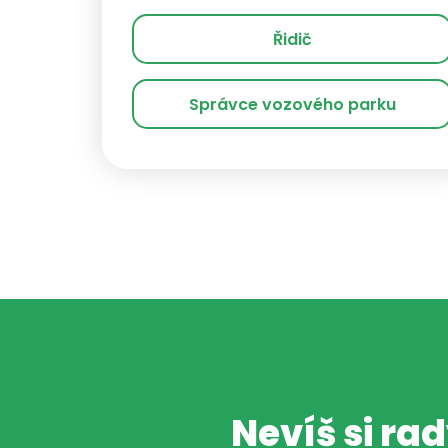
Řidič
Správce vozového parku
Nevíš si ra