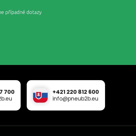
me případné dotazy
7 700
+421 220 812 600
b.eu
info@pneub2b.eu