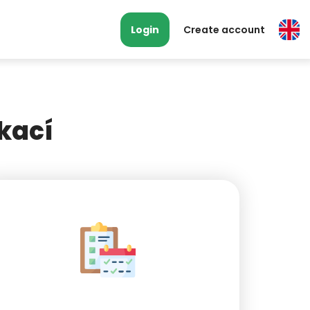
Login
Create account
kací